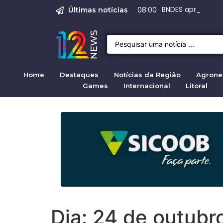
Emprego em Bragan
Empregos em Braga
BNDES aprova R$ 
Justiça de SP rej
Crise migratória
08:00
Últimas notícias
Home
Destaques
Notícias da Região
Agrone
Games
Internacional
Litoral
Dia:
24 de outubr