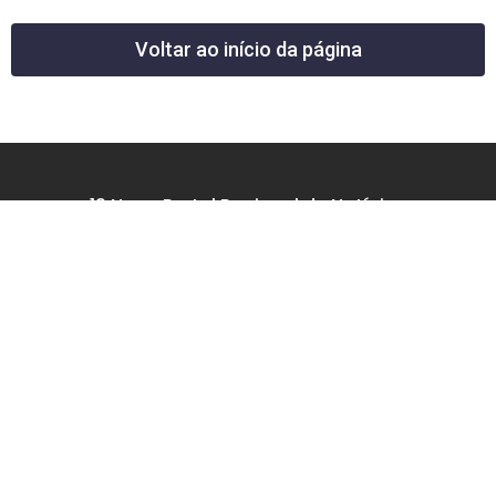
Voltar ao início da página
12 News Portal Regional de Notícias
CNPJ 40.440.219.0001-26
Rua República do Iraque, 40
Jd. Osvaldo Cruz
São José dos Campos – SP
tel: (12) 99605-5779
email: contato@12news.com.br
Chefe de Redação:
Mariana Rodrigues MTB 94740/SP
Jornalista:
Francisco Leandro – MTB 93780/SP