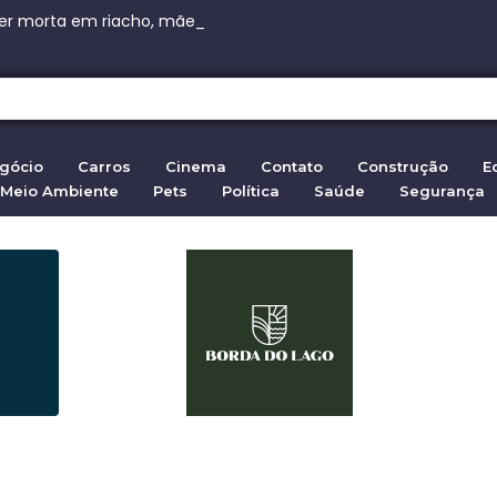
nge Canal de São Sebastião em 5 de agosto
er morta em riacho, mãe clama por respostas
her Encontrada Morta em Riacho no Vale do Paraíba
ferenças ideológicas entre Lula e Milei em 2026
conto: Polícia Federal faz buscas em Brasília e Maranhão
gócio
Carros
Cinema
Contato
Construção
E
Meio Ambiente
Pets
Política
Saúde
Segurança