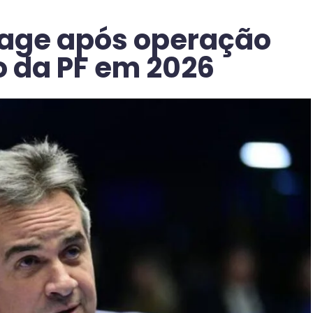
eage após operação
 da PF em 2026