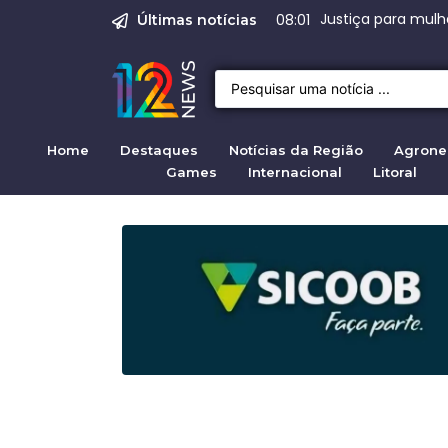
Forte nevoeiro ati
Justiça para mulh
Justiça pela Mul
Quirno destaca di
Operação Sem Des
08:01
Últimas notícias
Home
Destaques
Notícias da Região
Agrone
Games
Internacional
Litoral