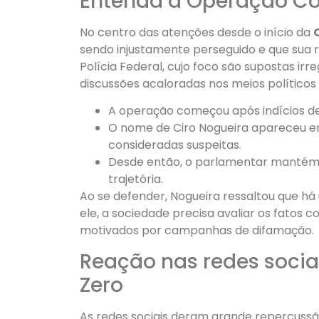
Entenda a Operação Co
No centro das atenções desde o início da
sendo injustamente perseguido e que sua 
Polícia Federal, cujo foco são supostas ir
discussões acaloradas nos meios políticos e
A operação começou após indícios de f
O nome de Ciro Nogueira apareceu e
consideradas suspeitas.
Desde então, o parlamentar mantém f
trajetória.
Ao se defender, Nogueira ressaltou que há
ele, a sociedade precisa avaliar os fatos 
motivados por campanhas de difamação.
Reação nas redes soci
Zero
As redes sociais deram grande repercussã