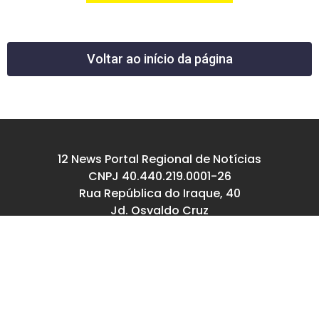
Voltar ao início da página
12 News Portal Regional de Notícias
CNPJ 40.440.219.0001-26
Rua República do Iraque, 40
Jd. Osvaldo Cruz
São José dos Campos – SP
tel: (12) 99605-5779
email: contato@12news.com.br
Chefe de Redação:
Mariana Rodrigues MTB 94740/SP
Jornalista: