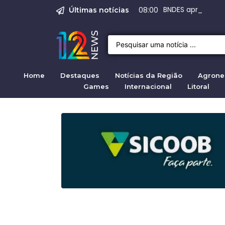
Emprego em Bragan
Empregos em Braga
BNDES aprova R$ 
Justiça de SP rej
Crise migratória
08:00
Últimas notícias
Home
Destaques
Notícias da Região
Agrone
Games
Internacional
Litoral