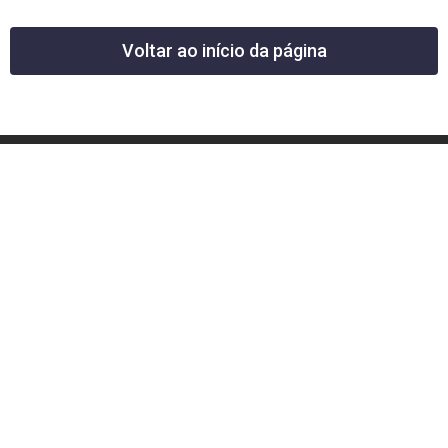
Voltar ao início da página
12 News Portal Regional de Notícias
CNPJ 40.440.219.0001-26
Rua República do Iraque, 40
Jd. Osvaldo Cruz
São José dos Campos – SP
tel: (12) 99605-5779
email: contato@12news.com.br
Chefe de Redação:
Mariana Rodrigues MTB 94740/SP
Jornalista:
Francisco Leandro – MTB 93780/SP