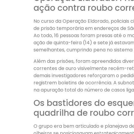
ação contra roubo corr
No curso da Operação Eldorado, policiais
de prisão temporária em endereços de São
Ao todo, 16 pessoas foram presas até o m
ação de quinta-feira (14) e sete já esta
semelhantes, cumprindo pena no sistema p
Além das prisões, foram apreendidos diver
correntes de ouro visivelmente recém-reti
demais investigadores reforçaram o pedid
registrem boletins de ocorrência. A subn
na apuração total do número de casos liga
Os bastidores do esqu
quadrilha de roubo cor
O grupo era bem articulado e planejava 
olheiros se posicionavam estrategicamente