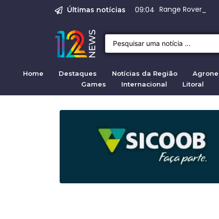
Justiça para mulh
Justiça pela mul
Justiça pela Mul
Quirno destaca di
Range Rover Evoq
09:04
Últimas notícias
Home
Destaques
Notícias da Região
Agrone
Games
Internacional
Litoral