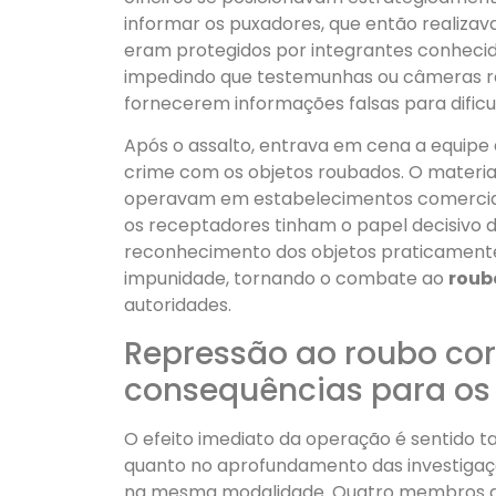
informar os puxadores, que então realiza
eram protegidos por integrantes conhecid
impedindo que testemunhas ou câmeras re
fornecerem informações falsas para dificu
Após o assalto, entrava em cena a equipe de
crime com os objetos roubados. O materi
operavam em estabelecimentos comerciais
os receptadores tinham o papel decisivo d
reconhecimento dos objetos praticamente i
impunidade, tornando o combate ao
roub
autoridades.
Repressão ao roubo cor
consequências para os
O efeito imediato da operação é sentido 
quanto no aprofundamento das investigaç
na mesma modalidade. Quatro membros do