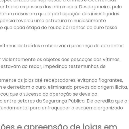
 todos os passos dos criminosos. Desde janeiro, pelo
traram casos em que a participação dos investigados
igência revelou uma estrutura minuciosamente
ndo que cada etapa do roubo correntes de ouro fosse
r vítimas distraídas e observar a presença de correntes
 violentamente os objetos dos pescoços das vítimas.
e estavam ao redor, impedindo testemunhas de
amente as joias até receptadores, evitando flagrantes.
derretiam o ouro, eliminando provas da origem ilícita.
acou que o sucesso da operação se deve ao
entre setores da Segurança Pública. Ele acredita que a
 é fundamental para enfraquecer o esquema organizado
sões e apreensão de joias em