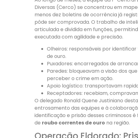
Diversas (Cerco) se concentrou em mapear
menos dez boletins de ocorrência já regis
pôde ser comprovada. O trabalho de intel
articulada e dividida em funções, permiti
executada com agilidade e precisão.
Olheiros: responsáveis por identifica
de ouro.
Puxadores: encarregados de arrancar
Paredes: bloqueavam a visão dos qu
perceber o crime em ação.
Apoio logístico: transportavam rapid
Receptadores: recebiam, compravam e 
O delegado Ronald Quene Justiniano dest
entrosamento das equipes e à colaboração 
identificação e prisão desses criminosos
de
roubo correntes de ouro
na região.
Operação Eldorado: Pri