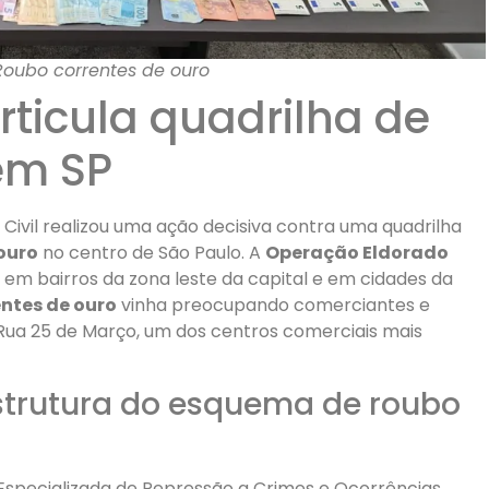
oubo correntes de ouro
articula quadrilha de
em SP
a Civil realizou uma ação decisiva contra uma quadrilha
ouro
no centro de São Paulo. A
Operação Eldorado
 em bairros da zona leste da capital e em cidades da
entes de ouro
vinha preocupando comerciantes e
 Rua 25 de Março, um dos centros comerciais mais
strutura do esquema de roubo
 Especializada de Repressão a Crimes e Ocorrências