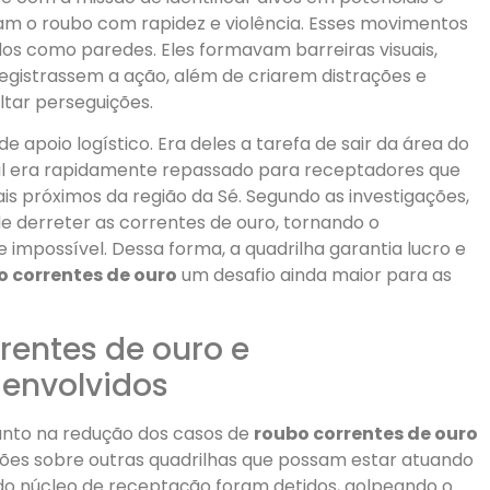
vam o roubo com rapidez e violência. Esses movimentos
os como paredes. Eles formavam barreiras visuais,
gistrassem a ação, além de criarem distrações e
ltar perseguições.
 apoio logístico. Era deles a tarefa de sair da área do
al era rapidamente repassado para receptadores que
 próximos da região da Sé. Segundo as investigações,
e derreter as correntes de ouro, tornando o
mpossível. Dessa forma, a quadrilha garantia lucro e
o correntes de ouro
um desafio ainda maior para as
rentes de ouro e
 envolvidos
tanto na redução dos casos de
roubo correntes de ouro
ões sobre outras quadrilhas que possam estar atuando
 núcleo de receptação foram detidos, golpeando o