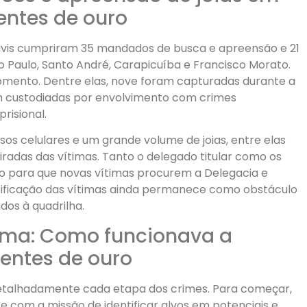
entes de ouro
 civis cumpriram 35 mandados de busca e apreensão e 21
 Paulo, Santo André, Carapicuíba e Francisco Morato.
omento. Dentre elas, nove foram capturadas durante a
vam custodiadas por envolvimento com crimes
risional.
sos celulares e um grande volume de joias, entre elas
radas das vítimas. Tanto o delegado titular como os
o para que novas vítimas procurem a Delegacia e
otificação das vítimas ainda permanece como obstáculo
dos à quadrilha.
ema: Como funcionava a
rentes de ouro
detalhadamente cada etapa dos crimes. Para começar,
 com a missão de identificar alvos em potenciais e