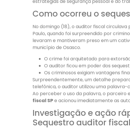
estratégias de segurança pessoal e do trab
Como ocorreu o sequestr
No domingo (18), o auditor fiscal circulav
Paulo, quando foi surpreendido por crimin
levaram e mantiveram preso em um cative
município de Osasco.
O crime foi arquitetado para extorsão
O auditor ficou em poder dos sequest
Os criminosos exigiam vantagens finan
Surpreendentemente, um detalhe preparató
telefônica, o auditor utilizou uma palav
Ao perceber o uso da palavra, o parceiro
fiscal SP
e acionou imediatamente as aut
Investigação e ação ráp
Sequestro auditor fisca