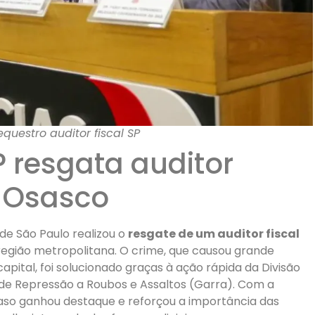
questro auditor fiscal SP
SP resgata auditor
 Osasco
l de São Paulo realizou o
resgate de um auditor fiscal
egião metropolitana. O crime, que causou grande
pital, foi solucionado graças à ação rápida da Divisão
de Repressão a Roubos e Assaltos (Garra). Com a
caso ganhou destaque e reforçou a importância das