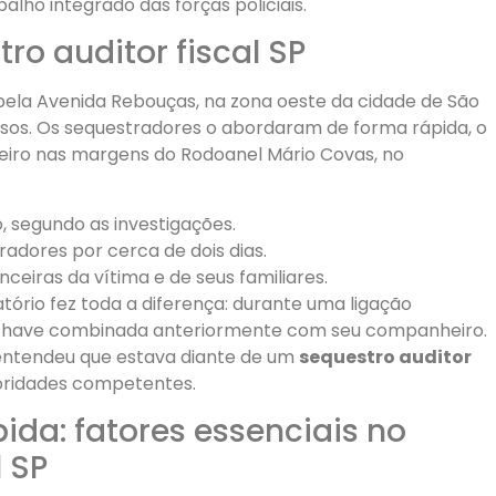
alho integrado das forças policiais.
o auditor fiscal SP
a pela Avenida Rebouças, na zona oeste da cidade de São
osos. Os sequestradores o abordaram de forma rápida, o
iro nas margens do Rodoanel Mário Covas, no
, segundo as investigações.
radores por cerca de dois dias.
ceiras da vítima e de seus familiares.
rio fez toda a diferença: durante uma ligação
ra-chave combinada anteriormente com seu companheiro.
 entendeu que estava diante de um
sequestro auditor
oridades competentes.
ida: fatores essenciais no
l SP