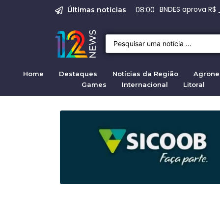
Emprego em Bragan
Empregos em Braga
BNDES aprova R$ 
Justiça de SP rej
Crise migratória
08:00
Últimas notícias
Home
Destaques
Notícias da Região
Agrone
Games
Internacional
Litoral