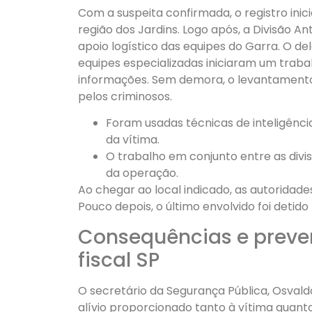
Com a suspeita confirmada, o registro inicial
região dos Jardins. Logo após, a Divisão
apoio logístico das equipes do Garra. O de
equipes especializadas iniciaram um trab
informações. Sem demora, o levantamento d
pelos criminosos.
Foram usadas técnicas de inteligência
da vítima.
O trabalho em conjunto entre as divi
da operação.
Ao chegar ao local indicado, as autoridad
Pouco depois, o último envolvido foi detido
Consequências e preve
fiscal SP
O secretário da Segurança Pública, Osvald
alívio proporcionado tanto à vítima quant