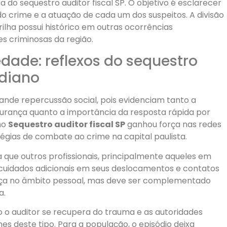
ca do sequestro auditor fiscal SP. O objetivo é esclarecer
 crime e a atuação de cada um dos suspeitos. A divisão
rilha possui histórico em outras ocorrências
 criminosas da região.
dade: reflexos do sequestro
idiano
nde repercussão social, pois evidenciam tanto a
urança quanto a importância da resposta rápida por
mo
Sequestro auditor fiscal SP
ganhou força nas redes
atégias de combate ao crime na capital paulista.
ra que outros profissionais, principalmente aqueles em
 cuidados adicionais em seus deslocamentos e contatos
omeça no âmbito pessoal, mas deve ser complementado
a.
 o auditor se recupera do trauma e as autoridades
 deste tipo. Para a população, o episódio deixa