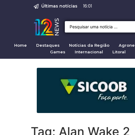
Emprego em Bragan
Empregos em Braga
BNDES aprova R$ 
Justiça de SP rej
Crise migratória
08:00
Últimas notícias
Home
Destaques
Notícias da Região
Agrone
Games
Internacional
Litoral
Tag:
Alan Wake 2