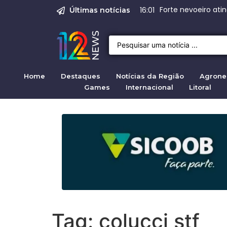
Forte nevoeiro ati
Emprego em Bragan
Empregos em Braga
BNDES aprova R$ 
Justiça de SP rej
Crise migratória
16:01
Últimas notícias
Home
Destaques
Notícias da Região
Agrone
Games
Internacional
Litoral
Tag:
colucci stf