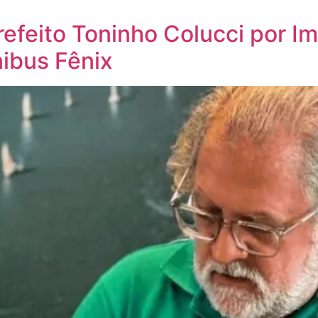
refeito Toninho Colucci por I
nibus Fênix