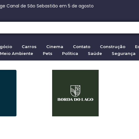
nge Canal de São Sebastião em 5 de agosto
ça Paulista: 270 vagas na fábrica de chocolates
nça Paulista: 270 vagas na fábrica de chocolates
3,7 bi para aviões Embraer no Canadá
eita ação da família de Moraes contra senador
 em Ceuta: 72.000 entram da Marrocos em 2026
gócio
Carros
Cinema
Contato
Construção
E
Meio Ambiente
Pets
Política
Saúde
Segurança