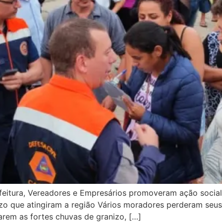
Prefeitura, Vereadores e Empresários promoveram ação soci
zo que atingiram a região Vários moradores perderam seus 
rem as fortes chuvas de granizo, […]