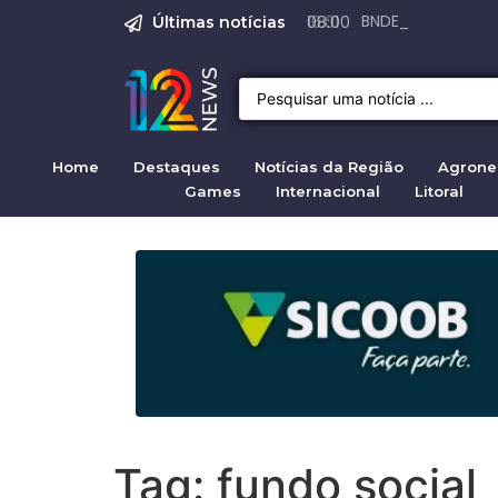
Emprego em Bragan
Empregos em Braga
BNDES aprova R$ 3
Justiça de SP rej
Crise migratória
08:00
Últimas notícias
Home
Destaques
Notícias da Região
Agrone
Games
Internacional
Litoral
Tag:
fundo social