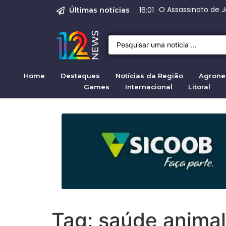
Justiça para mulh
Justiça pela mul
Justiça pela Mul
Quirno destaca di
Ra
16:01
09:04
Últimas notícias
Home
Destaques
Notícias da Região
Agrone
Games
Internacional
Litoral
Tag:
saúde animal