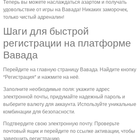
Теперь вы можете наслаждаться азартом и получать
удовольствие от игры на Вавада! Никаких заморочек,
только чистый адреналин!
Шаги для быстрой
регистрации на платформе
Вавада
Перейдите на главную страницу Вавада. Найдите кнопку
“Регистрация” и нажмите на неё.
Заполните необходимые поля: укажите адрес
электронной почты, придумайте надежный пароль и
выберите валюту для аккаунта. Используйте уникальные
комбинации для безопасности.
Подтвердите свою электронную почту. Проверьте
почтовый ящик и перейдите по ссылке активации, чтобы
завершить регистрацию.