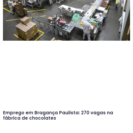
Emprego em Bragança Paulista: 270 vagas na
fábrica de chocolates