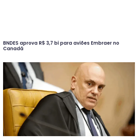
BNDES aprova R$ 3,7 bi para aviões Embraer no
Canadá