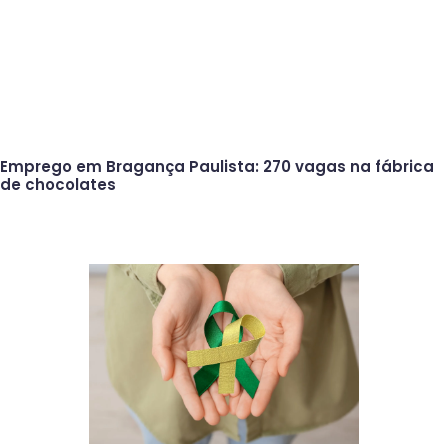
Emprego em Bragança Paulista: 270 vagas na fábrica
de chocolates