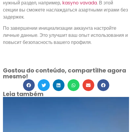
нужный раздел, например,
kasyno vavada
. В этой
секции вы сможете наслаждаться азартными играми без
задержек.
По завершении инициализации аккаунта настройте
личные данные. Это улучшит ваш опыт использования и
повысит безопасность вашего профиля.
Gostou do conteúdo, compartilhe agora
mesmo!
Leia também