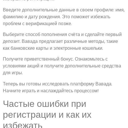
Введите дополнительные данные в своем профиле: имя,
фамилию и дату рождения. Это поможет избежать
проблем с верификацией позже.
Выберите способ пополнения счёта и сделайте первый
депозит. Вавада предлагает различные методы, такие
как банковские карты и электронные кошельки.
Получите приветственный бонус. Ознакомьтесь с
условиями акций и получите дополнительные средства
для игры.
Теперь вы готовы исследовать платформу Вавада.
Начните играть и наслаждайтесь процессом!
Частые ошибки при
регистрации и как их
избежать