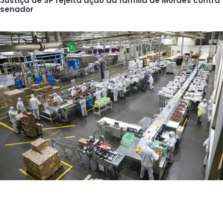
Justiça de SP rejeita ação da família de Moraes contra
senador