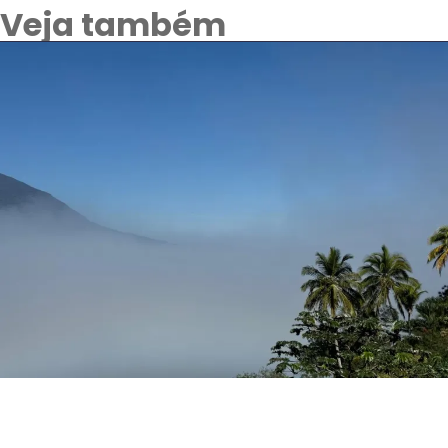
Veja também