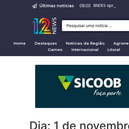
Emprego em Bragan
Empregos em Braga
BNDES aprova R$ 
Justiça de SP rej
Crise migratória
08:00
Últimas notícias
Home
Destaques
Notícias da Região
Agrone
Games
Internacional
Litoral
Dia:
1 de novembr