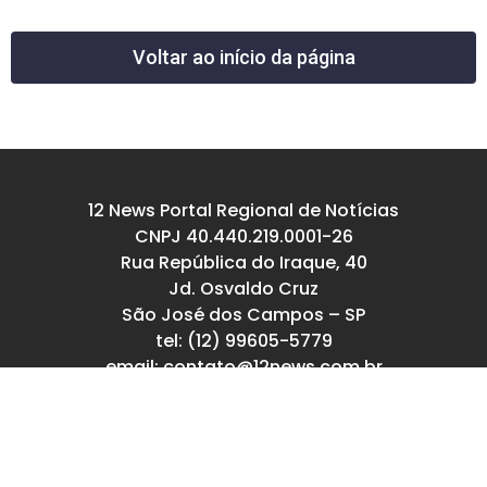
Voltar ao início da página
12 News Portal Regional de Notícias
CNPJ 40.440.219.0001-26
Rua República do Iraque, 40
Jd. Osvaldo Cruz
São José dos Campos – SP
tel: (12) 99605-5779
email: contato@12news.com.br
Chefe de Redação:
Mariana Rodrigues MTB 94740/SP
Jornalista:
Francisco Leandro – MTB 93780/SP