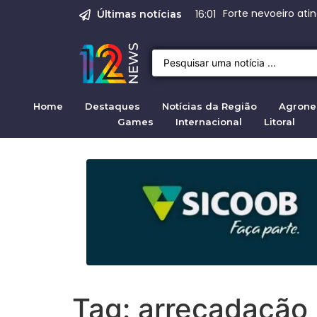
Emprego em Bragan
Empregos em Braga
BNDES aprova R$ 3
Justiça de SP rej
Crise migratória
08:00
Últimas notícias
Home
Destaques
Notícias da Região
Agrone
Games
Internacional
Litoral
Tag:
arrecadação