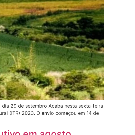
o dia 29 de setembro Acaba nesta sexta-feira
Rural (ITR) 2023. O envio começou em 14 de
utivo em agosto